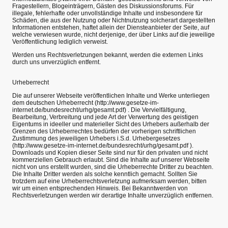
Fragestellern, Blogeinträgern, Gästen des Diskussionsforums. Für
illegale, fehlerhafte oder unvollständige Inhalte und insbesondere für
Schäden, die aus der Nutzung oder Nichtnutzung solcherart dargestellten
Informationen entstehen, haftet allein der Diensteanbieter der Seite, auf
welche verwiesen wurde, nicht derjenige, der über Links auf die jeweilige
Veröffentlichung lediglich verweist.
Werden uns Rechtsverletzungen bekannt, werden die externen Links
durch uns unverzüglich entfernt.
Urheberrecht
Die auf unserer Webseite veröffentlichen Inhalte und Werke unterliegen
dem deutschen Urheberrecht (http://www.gesetze-im-
internet.de/bundesrecht/urhg/gesamt.pdf) . Die Vervielfältigung,
Bearbeitung, Verbreitung und jede Art der Verwertung des geistigen
Eigentums in ideeller und materieller Sicht des Urhebers außerhalb der
Grenzen des Urheberrechtes bedürfen der vorherigen schriftlichen
Zustimmung des jeweiligen Urhebers i.S.d. Urhebergesetzes
(http://www.gesetze-im-internet.de/bundesrecht/urhg/gesamt.pdf ).
Downloads und Kopien dieser Seite sind nur für den privaten und nicht
kommerziellen Gebrauch erlaubt. Sind die Inhalte auf unserer Webseite
nicht von uns erstellt wurden, sind die Urheberrechte Dritter zu beachten.
Die Inhalte Dritter werden als solche kenntlich gemacht. Sollten Sie
trotzdem auf eine Urheberrechtsverletzung aufmerksam werden, bitten
wir um einen entsprechenden Hinweis. Bei Bekanntwerden von
Rechtsverletzungen werden wir derartige Inhalte unverzüglich entfernen.