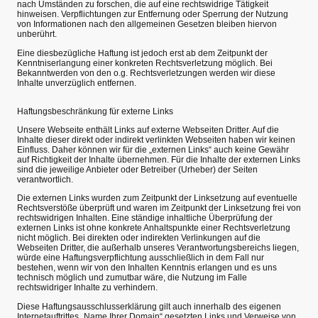
nach Umständen zu forschen, die auf eine rechtswidrige Tätigkeit
hinweisen. Verpflichtungen zur Entfernung oder Sperrung der Nutzung
von Informationen nach den allgemeinen Gesetzen bleiben hiervon
unberührt.
Eine diesbezügliche Haftung ist jedoch erst ab dem Zeitpunkt der
Kenntniserlangung einer konkreten Rechtsverletzung möglich. Bei
Bekanntwerden von den o.g. Rechtsverletzungen werden wir diese
Inhalte unverzüglich entfernen.
Haftungsbeschränkung für externe Links
Unsere Webseite enthält Links auf externe Webseiten Dritter. Auf die
Inhalte dieser direkt oder indirekt verlinkten Webseiten haben wir keinen
Einfluss. Daher können wir für die „externen Links“ auch keine Gewähr
auf Richtigkeit der Inhalte übernehmen. Für die Inhalte der externen Links
sind die jeweilige Anbieter oder Betreiber (Urheber) der Seiten
verantwortlich.
Die externen Links wurden zum Zeitpunkt der Linksetzung auf eventuelle
Rechtsverstöße überprüft und waren im Zeitpunkt der Linksetzung frei von
rechtswidrigen Inhalten. Eine ständige inhaltliche Überprüfung der
externen Links ist ohne konkrete Anhaltspunkte einer Rechtsverletzung
nicht möglich. Bei direkten oder indirekten Verlinkungen auf die
Webseiten Dritter, die außerhalb unseres Verantwortungsbereichs liegen,
würde eine Haftungsverpflichtung ausschließlich in dem Fall nur
bestehen, wenn wir von den Inhalten Kenntnis erlangen und es uns
technisch möglich und zumutbar wäre, die Nutzung im Falle
rechtswidriger Inhalte zu verhindern.
Diese Haftungsausschlusserklärung gilt auch innerhalb des eigenen
Internetauftrittes „Name Ihrer Domain“ gesetzten Links und Verweise von