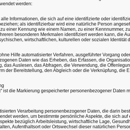
rwendet werden:
e Informationen, die sich auf eine identifizierte oder identifiz
ziehen; als identifizierbar wird eine natürliche Person angesehe
 zu einer Kennung wie einem Namen, zu einer Kennnummer, zu S
reren besonderen Merkmalen identifiziert werden kann, die Au
chischen, wirtschaftlichen, kulturellen oder sozialen Identität 
er ohne Hilfe automatisierter Verfahren, ausgeführter Vorgang od
enen Daten wie das Erheben, das Erfassen, die Organisation
, das Auslesen, das Abfragen, die Verwendung, die Offenlegun
rm der Bereitstellung, den Abgleich oder die Verknüpfung, die
ng
“ ist die Markierung gespeicherter personenbezogener Daten mit
matisierten Verarbeitung personenbezogener Daten, die darin bes
det werden, um bestimmte persönliche Aspekte, die sich auf e
ekte bezüglich Arbeitsleistung, wirtschaftliche Lage, Gesundhe
halten, Aufenthaltsort oder Ortswechsel dieser natürlichen Pers