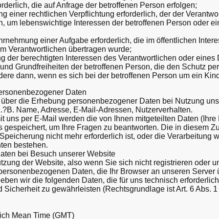
derlich, die auf Anfrage der betroffenen Person erfolgen;
ung einer rechtlichen Verpflichtung erforderlich, der der Verantwor
lich, um lebenswichtige Interessen der betroffenen Person oder 
ahrnehmung einer Aufgabe erforderlich, die im öffentlichen Inter
 dem Verantwortlichen übertragen wurde;
ng der berechtigten Interessen des Verantwortlichen oder eines Dr
 und Grundfreiheiten der betroffenen Person, die den Schutz 
dere dann, wenn es sich bei der betroffenen Person um ein Kind
personenbezogener Daten
ir über die Erhebung personenbezogener Daten bei Nutzung uns
?B. Name, Adresse, E-Mail-Adressen, Nutzerverhalten.
t uns per E-Mail werden die von Ihnen mitgeteilten Daten (Ihre
s gespeichert, um Ihre Fragen zu beantworten. Die in diesem
peicherung nicht mehr erforderlich ist, oder die Verarbeitung wi
hten bestehen.
ten bei Besuch unserer Website
tzung der Website, also wenn Sie sich nicht registrieren oder u
e personenbezogenen Daten, die Ihr Browser an unseren Server 
ben wir die folgenden Daten, die für uns technisch erforderlic
 Sicherheit zu gewährleisten (Rechtsgrundlage ist Art. 6 Abs. 1 
wich Mean Time (GMT)