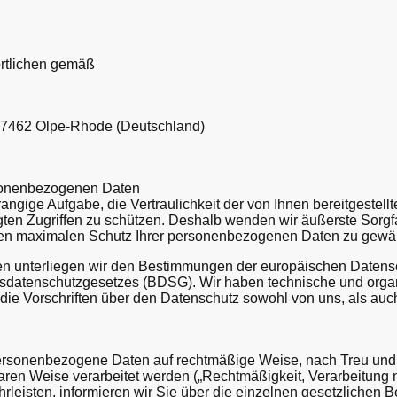
rtlichen gemäß
- 57462 Olpe-Rhode (Deutschland)
rsonenbezogenen Daten
rrangige Aufgabe, die Vertraulichkeit der von Ihnen bereitgest
ten Zugriffen zu schützen. Deshalb wenden wir äußerste Sorgf
nen maximalen Schutz Ihrer personenbezogenen Daten zu gewäh
men unterliegen wir den Bestimmungen der europäischen Date
datenschutzgesetzes (BDSG). Wir haben technische und org
ss die Vorschriften über den Datenschutz sowohl von uns, als au
ersonenbezogene Daten auf rechtmäßige Weise, nach Treu und G
aren Weise verarbeitet werden („Rechtmäßigkeit, Verarbeitung
leisten, informieren wir Sie über die einzelnen gesetzlichen B