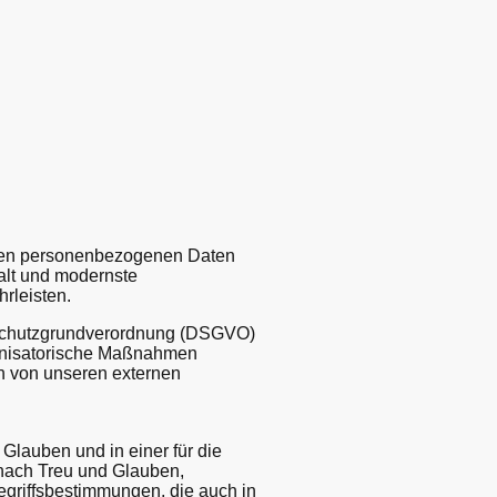
ellten personenbezogenen Daten
alt und modernste
rleisten.
nschutzgrundverordnung (DSGVO)
anisatorische Maßnahmen
ch von unseren externen
lauben und in einer für die
 nach Treu und Glauben,
egriffsbestimmungen, die auch in