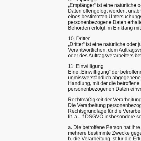
„Empfänger“ ist eine natürliche
Daten offengelegt werden, unabh
eines bestimmten Untersuchungs
personenbezogene Daten erhalten
Behörden erfolgt im Einklang mi
10. Dritter
„Dritter“ ist eine natürliche ode
Verantwortlichen, dem Auftragsv
oder des Auftragsverarbeiters b
11. Einwilligung
Eine „Einwilligung“ der betroffen
unmissverständlich abgegebene 
Handlung, mit der die betroffene 
personenbezogenen Daten einver
Rechtmäßigkeit der Verarbeitun
Die Verarbeitung personenbezoge
Rechtsgrundlage für die Verarbe
lit. a – f DSGVO insbesondere se
a. Die betroffene Person hat ihr
mehrere bestimmte Zwecke geg
b. die Verarbeitung ist für die E