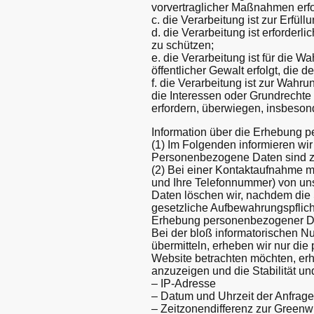
vorvertraglicher Maßnahmen erfor
c. die Verarbeitung ist zur Erfüll
d. die Verarbeitung ist erforder
zu schützen;
e. die Verarbeitung ist für die W
öffentlicher Gewalt erfolgt, die
f. die Verarbeitung ist zur Wahru
die Interessen oder Grundrechte
erfordern, überwiegen, insbeson
Information über die Erhebung 
(1) Im Folgenden informieren w
Personenbezogene Daten sind z.
(2) Bei einer Kontaktaufnahme mi
und Ihre Telefonnummer) von un
Daten löschen wir, nachdem die S
gesetzliche Aufbewahrungspflic
Erhebung personenbezogener Da
Bei der bloß informatorischen Nu
übermitteln, erheben wir nur di
Website betrachten möchten, erhe
anzuzeigen und die Stabilität und
– IP-Adresse
– Datum und Uhrzeit der Anfrage
– Zeitzonendifferenz zur Green